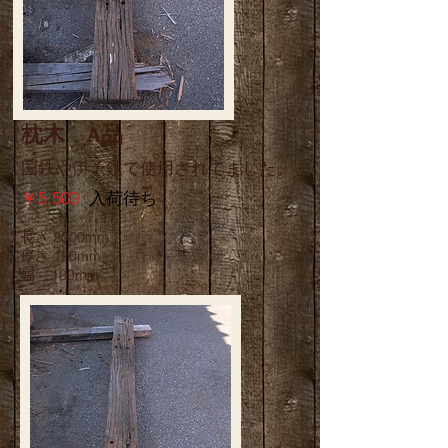
枕木 A品
国鉄や伊予鉄で使用されてました。
￥5,500
入荷待ち
長さ 2000mm
厚さ 120mm
幅 180mm