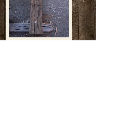
枕木 B品
割れ当の欠点が多いです。​
￥4,500
長さ 2000mm
厚さ 120mm
幅 180mm
有限会社 露口製材所
〒791-8044 愛媛県松山市西垣生町2872番地
FOLLOW US