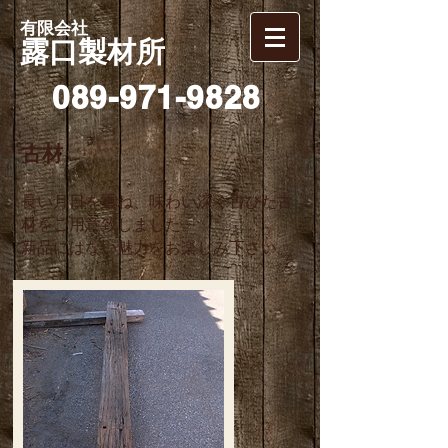
有限会社
露口製材所
089-971-9828
古材
長い月日を重ね、味わい深く古びた古
材をご用意致しました。
新品にはない魅力をお楽しみ下さい。