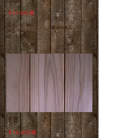
ひのき
￥21,000/束
長さ 3000mm
1束＝11枚入
厚さ 15mm
幅 105mm
すぎ
￥16,000/束