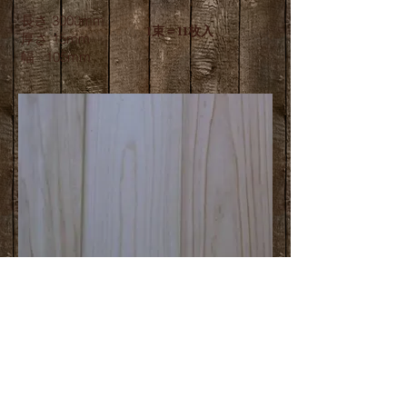
長さ 3000mm
1束＝11枚入
厚さ 15mm
幅 105mm
媛ひのき
￥31,000/束
売切れ
長さ 4000mm
厚さ 15mm
幅 108mm