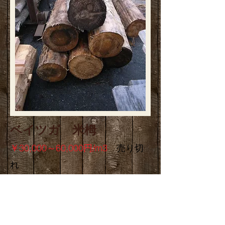
ベイツガ 米栂
￥30,000～60,000円/m3
売り切
れ
長さ 3000～4000mm
末口 20～35cm (200～350mm)
有限会社 露口製材所