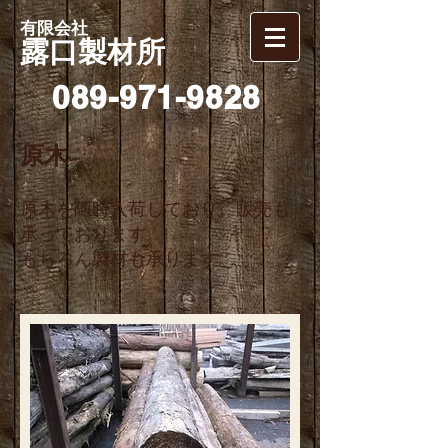
有限会社
露口製材所
089-971-9828
原木
原木を随時入荷しており、販売も
承っております。
もちろん製材も承ります。